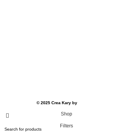
Pedidos personalizados
Kit de bordado
Totebags
Social
Instagram
WhatsApp
©
2025
Crea Kary by
SysCode
Shop
Filters