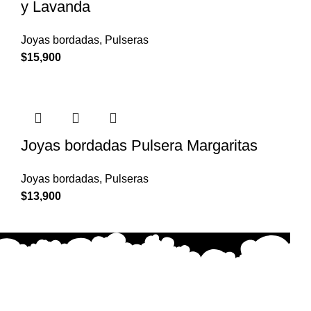
y Lavanda
Joyas bordadas
,
Pulseras
$
15,900
Joyas bordadas Pulsera Margaritas
Joyas bordadas
,
Pulseras
$
13,900
Cada creación está hecha con dedicación, emoción y
precisión, buscando transmitir belleza y significado en