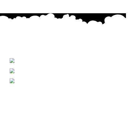
Cada creación está hecha con dedicación, emoción y
precisión, buscando transmitir belleza y significado en
cada puntada.
Concepción, Biobio Chile
+56 9 5671 9093
Bordadoscreakary@gmail.com
Novedades
Joyas de Micro Bordado: arte textil convertido
en joyería
diciembre 29, 2025
No Comments