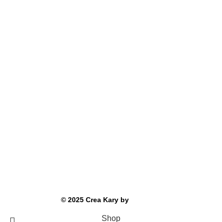
Colección Fauna Chilena
Cuadros Bordados (Técnica mixta)
Pedidos personalizados
Kit de bordado
Totebags
Social
Instagram
WhatsApp
©
2025
Crea Kary by
SysCode
Shop