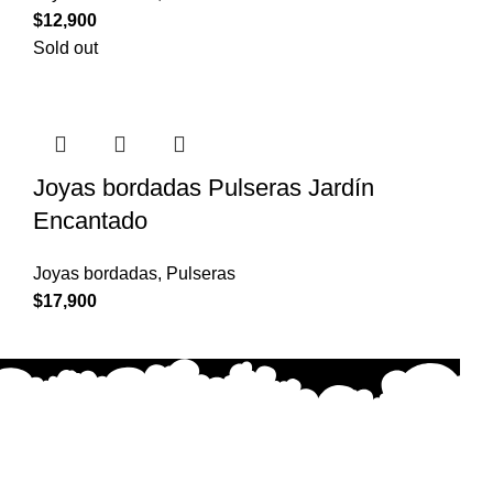
$
12,900
Sold out
Joyas bordadas Pulseras Jardín
Encantado
Joyas bordadas
,
Pulseras
$
17,900
Cada creación está hecha con dedicación, emoción y
precisión, buscando transmitir belleza y significado en