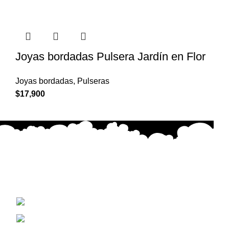
Joyas bordadas Pulsera Jardín en Flor
Joyas bordadas
,
Pulseras
$
17,900
Cada creación está hecha con dedicación, emoción y
precisión, buscando transmitir belleza y significado en
cada puntada.
Concepción, Biobio Chile
+56 9 5671 9093