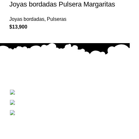
Joyas bordadas Pulsera Margaritas
Joyas bordadas
,
Pulseras
$
13,900
Cada creación está hecha con dedicación, emoción y
precisión, buscando transmitir belleza y significado en
cada puntada.
Concepción, Biobio Chile
+56 9 5671 9093
Bordadoscreakary@gmail.com
Novedades