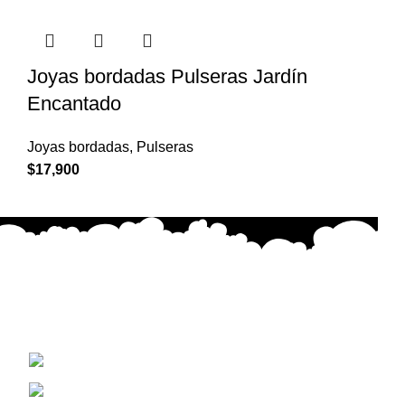
Joyas bordadas Pulseras Jardín
Encantado
Joyas bordadas
,
Pulseras
$
17,900
Cada creación está hecha con dedicación, emoción y
precisión, buscando transmitir belleza y significado en
cada puntada.
Concepción, Biobio Chile
+56 9 5671 9093